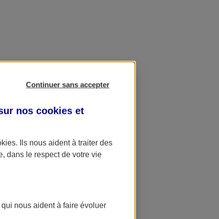
Continuer sans accepter
 sur nos
cookies et
okies
. Ils nous aident à traiter des
e, dans le respect de votre vie
 qui nous aident à faire évoluer
ation AXA Banque