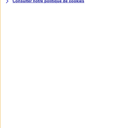
Consulter notre politique de
cookies
L'application AXA
Banque
L'application Mon AXA Assurance, tous
vos contrats en poche !