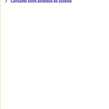
Consulter notre politique de
cookies
L'application AXA
Banque
L'application Mon AXA Assurance, tous
vos contrats en poche !