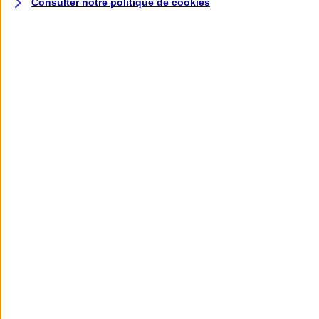
Consulter notre politique de
cookies
L'application AXA
Banque
L'application Mon AXA Assurance, tous
vos contrats en poche !