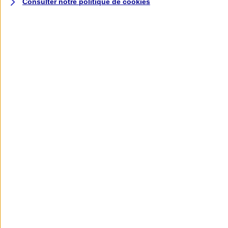
Consulter notre politique de
cookies
L'application AXA
Banque
L'application Mon AXA Assurance, tous
vos contrats en poche !