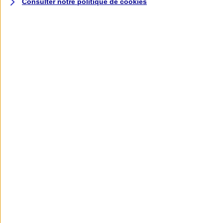
Consulter notre politique de
cookies
L'application AXA
Banque
L'application Mon AXA Assurance, tous
vos contrats en poche !