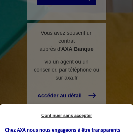
Vous avez souscrit un
contrat
auprès d'
AXA
Banque
via un agent ou un
conseiller, par téléphone ou
sur axa.fr
Accéder au détail
Continuer sans accepter
Chez AXA nous nous engageons à être transparents