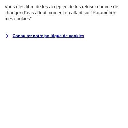
?
Vous êtes libre de les accepter, de les refuser comme de
changer d'avis à tout moment en allant sur
"Paramétrer
mes
cookies
"
Vous êtes un particulier
et vous souhaitez
résilier un contrat AXA que vous avez
souscrit pour vous, vos proches ou votre
Consulter notre politique de
cookies
foyer ?
Cliquez sur le contrat concerné pour
connaître les démarches à effectuer :
Assurance Habitation
Assurance Auto
Complémentaire Santé
individuelle