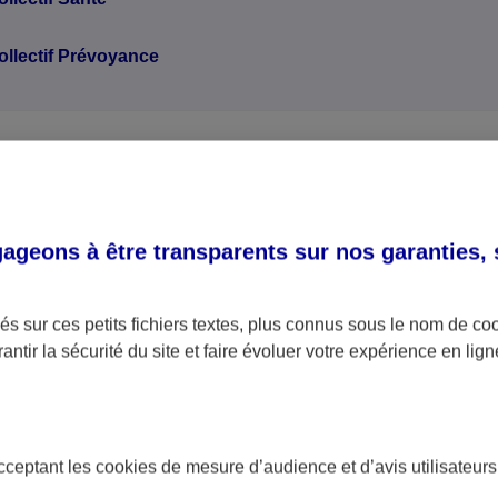
ollectif Prévoyance
souhaitez résilier un autre c
geons à être transparents sur nos garanties,
e vous souhaitez résilier ne se trouve pas dans la lis
s sur ces petits fichiers textes, plus connus sous le nom de
co
antir la sécurité du site et faire évoluer votre expérience en lign
re conseiller AXA, vous trouverez ses coordonnées dans
r mail, par téléphone ou directement en agence, il sera
r sur les modalités de résiliation de votre contrat et de 
acceptant les
cookies
de mesure d’audience et d’avis utilisateurs
ches à effectuer.