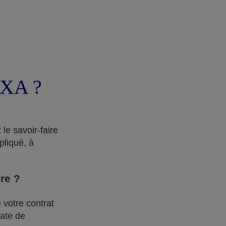
AXA ?
le savoir-faire
pliqué, à
dre ?
 votre contrat
date de