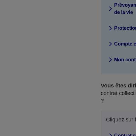
Prévoyanc
de la vie
Protectio
Compte et
Mon contr
Vous êtes dir
contrat collec
?
Cliquez sur 
Contrat c