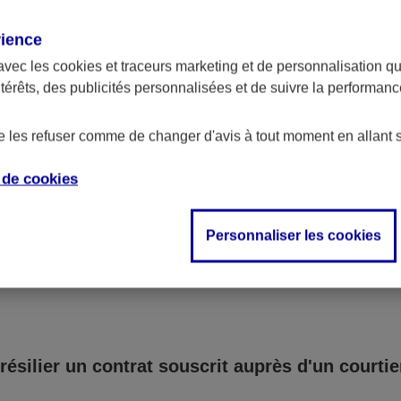
certaines situations, un préavis légal peut être applicab
rience
n ne soit effective.
avec les
cookies et traceurs
marketing et de personnalisation qui
ntérêts, des publicités personnalisées et de suivre la performa
de les refuser comme de changer d'avis à tout moment en allant 
e de
cookies
vez souscrit un contrat aupr
autre intermédiaire
Personnaliser les cookies
résilier un contrat souscrit auprès d'un courtie