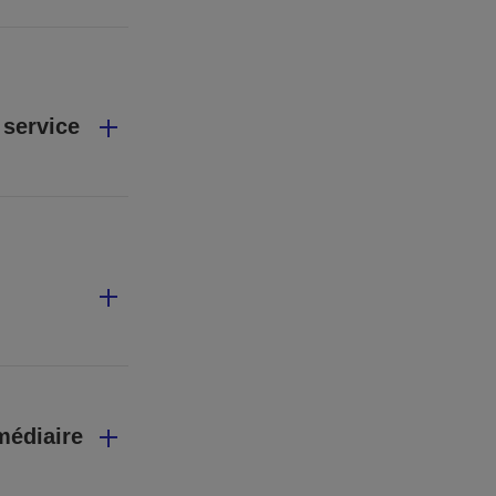
 service
médiaire