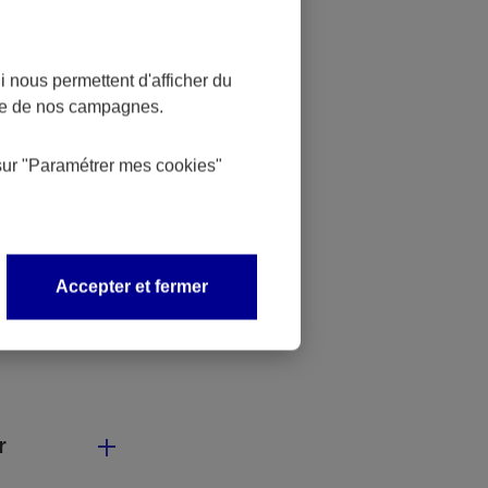
le avant que
 nous permettent d'afficher du
nce de nos campagnes.
sur
"Paramétrer mes
cookies
"
ès d’un
Accepter et fermer
r