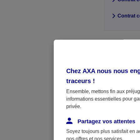
Contrat c
Vous 
Chez AXA nous nous enga
traceurs
!
Le contrat qu
Ensemble, mettons fin aux préjugé
informations essentielles pour gar
Contactez vot
privée.
Client.
Que ce soit pa
Partagez vos attentes
vous renseigne
Soyez toujours plus satisfait en 
dans les démar
nos offres et nos services.