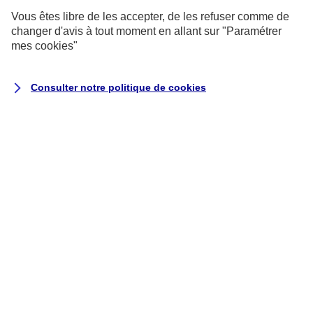
?
Vous êtes libre de les accepter, de les refuser comme de
changer d'avis à tout moment en allant sur
"Paramétrer
mes
cookies
"
Vous êtes un particulier
et vous souhaitez
résilier un contrat AXA que vous avez
souscrit pour vous, vos proches ou votre
Consulter notre politique de
cookies
foyer ?
Cliquez sur le contrat concerné pour
connaître les démarches à effectuer :
Assurance Habitation
Assurance Auto
Complémentaire Santé
individuelle