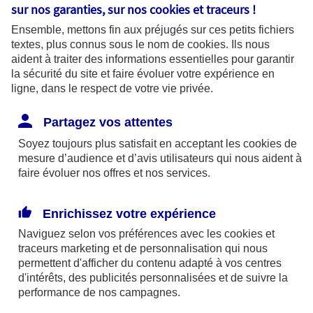
sur nos garanties, sur nos
cookies et traceurs
!
Vous souhaitez résilier
Ensemble, mettons fin aux préjugés sur ces petits fichiers
textes, plus connus sous le nom de
cookies
. Ils nous
votre contrat souscrit
aident à traiter des informations essentielles pour garantir
la sécurité du site et faire évoluer votre expérience en
auprès d'AXA
ligne, dans le respect de votre vie privée.
Partagez vos attentes
Même si ce n’est jamais agréable de vous
Soyez toujours plus satisfait en acceptant les
cookies
de
mesure d’audience et d’avis utilisateurs qui nous aident à
voir partir, nous mettrons tout en œuvre pour
faire évoluer nos offres et nos services.
que votre résiliation se passe dans les
meilleures conditions en vous tenant
Enrichissez votre expérience
régulièrement informé de son déroulement.
Naviguez selon vos préférences avec les
cookies et
Que devez-vous nous envoyer et quand ?
traceurs
marketing et de personnalisation qui nous
Cela dépend de votre contrat.
permettent d'afficher du contenu adapté à vos centres
d'intérêts, des publicités personnalisées et de suivre la
performance de nos campagnes.
Quel contrat souhaitez-vous résilier