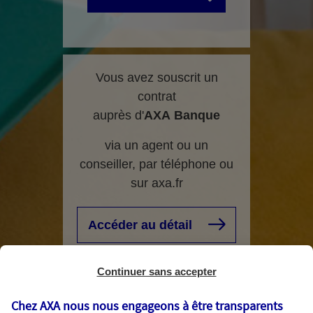
Vous avez souscrit un
contrat
auprès d'
AXA
Banque
via un agent ou un
conseiller, par téléphone ou
sur axa.fr
Accéder au détail
Continuer sans accepter
Chez AXA nous nous engageons à être transparents