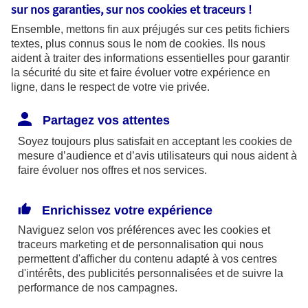
sur nos garanties, sur nos
cookies et traceurs
!
Vous souhaitez résilier
Ensemble, mettons fin aux préjugés sur ces petits fichiers
textes, plus connus sous le nom de
cookies
. Ils nous
votre contrat souscrit
aident à traiter des informations essentielles pour garantir
la sécurité du site et faire évoluer votre expérience en
auprès d'AXA
ligne, dans le respect de votre vie privée.
Partagez vos attentes
Même si ce n’est jamais agréable de vous
Soyez toujours plus satisfait en acceptant les
cookies
de
mesure d’audience et d’avis utilisateurs qui nous aident à
voir partir, nous mettrons tout en œuvre pour
faire évoluer nos offres et nos services.
que votre résiliation se passe dans les
meilleures conditions en vous tenant
Enrichissez votre expérience
régulièrement informé de son déroulement.
Naviguez selon vos préférences avec les
cookies et
Que devez-vous nous envoyer et quand ?
traceurs
marketing et de personnalisation qui nous
Cela dépend de votre contrat.
permettent d'afficher du contenu adapté à vos centres
d'intérêts, des publicités personnalisées et de suivre la
performance de nos campagnes.
Quel contrat souhaitez-vous résilier