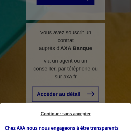
Vous avez souscrit un
contrat
auprès d'
AXA
Banque
via un agent ou un
conseiller, par téléphone ou
sur axa.fr
Accéder au détail
Continuer sans accepter
Chez AXA nous nous engageons à être transparents