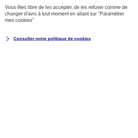
?
Vous êtes libre de les accepter, de les refuser comme de
changer d'avis à tout moment en allant sur
"Paramétrer
mes
cookies
"
Vous êtes un particulier
et vous souhaitez
résilier un contrat AXA que vous avez
souscrit pour vous, vos proches ou votre
Consulter notre politique de
cookies
foyer ?
Cliquez sur le contrat concerné pour
connaître les démarches à effectuer :
Assurance Habitation
Assurance Auto
Complémentaire Santé
individuelle