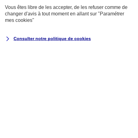
?
Vous êtes libre de les accepter, de les refuser comme de
changer d'avis à tout moment en allant sur
"Paramétrer
mes
cookies
"
Vous êtes un particulier
et vous souhaitez
résilier un contrat AXA que vous avez
souscrit pour vous, vos proches ou votre
Consulter notre politique de
cookies
foyer ?
Cliquez sur le contrat concerné pour
connaître les démarches à effectuer :
Assurance Habitation
Assurance Auto
Complémentaire Santé
individuelle