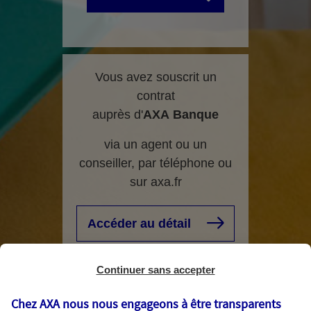
Vous avez souscrit un
contrat
auprès d'
AXA
Banque
via un agent ou un
conseiller, par téléphone ou
sur axa.fr
Accéder au détail
Continuer sans accepter
Chez AXA nous nous engageons à être transparents