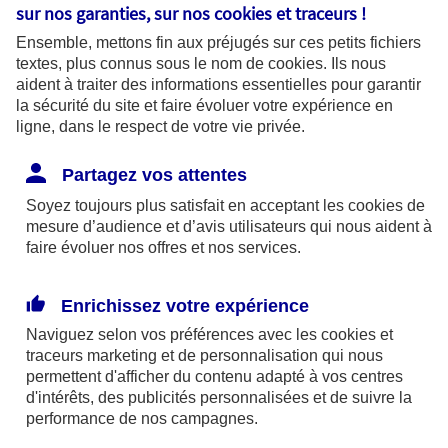
sur nos garanties, sur nos
cookies et traceurs
!
Vous souhaitez résilier
Ensemble, mettons fin aux préjugés sur ces petits fichiers
textes, plus connus sous le nom de
cookies
. Ils nous
votre contrat souscrit
aident à traiter des informations essentielles pour garantir
la sécurité du site et faire évoluer votre expérience en
auprès d'AXA
ligne, dans le respect de votre vie privée.
Partagez vos attentes
Même si ce n’est jamais agréable de vous
Soyez toujours plus satisfait en acceptant les
cookies
de
mesure d’audience et d’avis utilisateurs qui nous aident à
voir partir, nous mettrons tout en œuvre pour
faire évoluer nos offres et nos services.
que votre résiliation se passe dans les
meilleures conditions en vous tenant
Enrichissez votre expérience
régulièrement informé de son déroulement.
Naviguez selon vos préférences avec les
cookies et
Que devez-vous nous envoyer et quand ?
traceurs
marketing et de personnalisation qui nous
Cela dépend de votre contrat.
permettent d'afficher du contenu adapté à vos centres
d'intérêts, des publicités personnalisées et de suivre la
performance de nos campagnes.
Quel contrat souhaitez-vous résilier