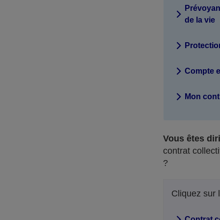
Prévoyanc
de la vie
Protectio
Compte et
Mon contr
Vous êtes dir
contrat collec
?
Cliquez sur 
Contrat c