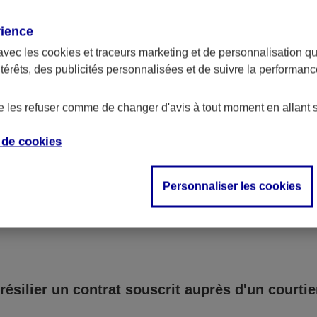
certaines situations, un préavis légal peut être applicab
rience
n ne soit effective.
avec les
cookies et traceurs
marketing et de personnalisation qui
ntérêts, des publicités personnalisées et de suivre la performa
de les refuser comme de changer d'avis à tout moment en allant 
e de
cookies
vez souscrit un contrat aupr
autre intermédiaire
Personnaliser les cookies
résilier un contrat souscrit auprès d'un courtie