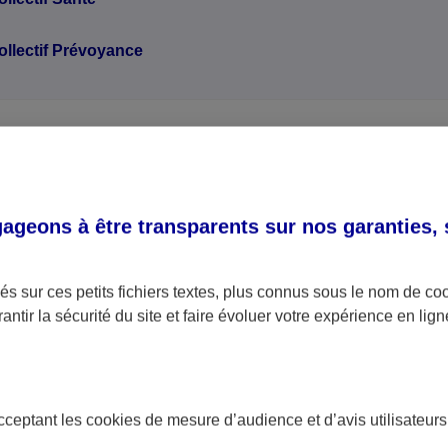
ollectif Prévoyance
souhaitez résilier un autre c
geons à être transparents sur nos garanties,
e vous souhaitez résilier ne se trouve pas dans la lis
s sur ces petits fichiers textes, plus connus sous le nom de
co
antir la sécurité du site et faire évoluer votre expérience en lign
re conseiller AXA, vous trouverez ses coordonnées dans
r mail, par téléphone ou directement en agence, il sera
r sur les modalités de résiliation de votre contrat et de 
acceptant les
cookies
de mesure d’audience et d’avis utilisateurs
ches à effectuer.