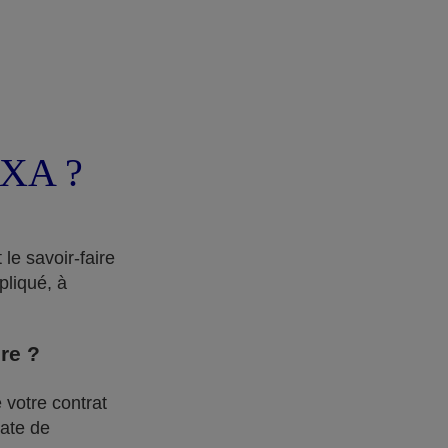
AXA ?
le savoir-faire
pliqué, à
dre ?
 votre contrat
date de