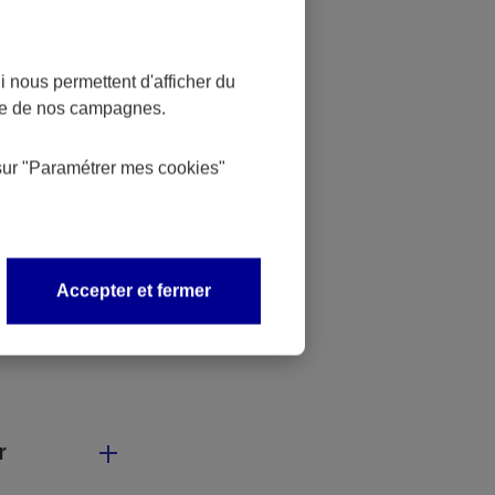
le avant que
 nous permettent d'afficher du
nce de nos campagnes.
sur
"Paramétrer mes
cookies
"
ès d’un
Accepter et fermer
r