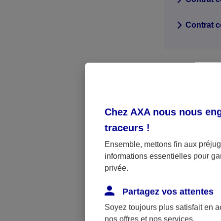
Contrat c
Vous 
Chez AXA nous nous enga
traceurs
!
Le contrat qu
Ensemble, mettons fin aux préjugé
informations essentielles pour gar
Contactez vot
privée.
Client.
Que ce soit pa
Partagez vos attentes
vous renseigne
Soyez toujours plus satisfait en 
dans les démar
nos offres et nos services.