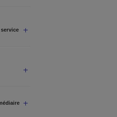
 service
médiaire