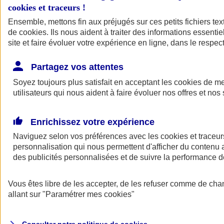
cookies et traceurs
!
Ensemble, mettons fin aux préjugés sur ces petits fichiers te
Assurance auto
de
cookies
Assurance jeune conducteur
. Ils nous aident à traiter des informations essentie
Assurance forfait km
site et faire évoluer votre expérience en ligne, dans le respect
Assurance véhicule de collection
Assurance monospace
Partagez vos attentes
Garanties assurance auto
Nos formules assurance auto en ligne
Soyez toujours plus satisfait en acceptant les
cookies
de mes
Assurance Auto Malus
utilisateurs qui nous aident à faire évoluer nos offres et nos 
Services et avantages auto AXA
Assurance citoyenne auto
Assurer 2 voitures
Enrichissez votre expérience
Assurance auto en ligne
Naviguez selon vos préférences avec les
cookies et traceur
personnalisation qui nous permettent d'afficher du contenu a
des publicités personnalisées et de suivre la performance
Vous êtes libre de les accepter, de les refuser comme de cha
allant sur
"Paramétrer mes
cookies
"