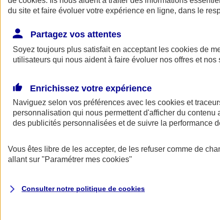
de
cookies
. Ils nous aident à traiter des informations essentie
du site et faire évoluer votre expérience en ligne, dans le resp
Assurance auto
Assurance jeune conducteur
Partagez vos attentes
Assurance forfait km
Soyez toujours plus satisfait en acceptant les
Assurance véhicule de collection
cookies
de mes
Assurance monospace
utilisateurs qui nous aident à faire évoluer nos offres et nos 
Garanties assurance auto
Nos formules assurance auto en ligne
Assurance Auto Malus
Enrichissez votre expérience
Services et avantages auto AXA
Naviguez selon vos préférences avec les
Assurance citoyenne auto
cookies et traceur
Assurer 2 voitures
personnalisation qui nous permettent d'afficher du contenu a
Assurance auto en ligne
des publicités personnalisées et de suivre la performance
Vous êtes libre de les accepter, de les refuser comme de cha
allant sur
"Paramétrer mes
cookies
"
Consulter notre politique de
cookies