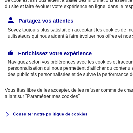
de
cookies
. Ils nous aident à traiter des informations essentie
du site et faire évoluer votre expérience en ligne, dans le resp
Assurance auto
Assurance jeune conducteur
Partagez vos attentes
Assurance forfait km
Soyez toujours plus satisfait en acceptant les
Assurance véhicule de collection
cookies
de mes
Assurance monospace
utilisateurs qui nous aident à faire évoluer nos offres et nos 
Garanties assurance auto
Nos formules assurance auto en ligne
Assurance Auto Malus
Enrichissez votre expérience
Services et avantages auto AXA
Naviguez selon vos préférences avec les
Assurance citoyenne auto
cookies et traceur
Assurer 2 voitures
personnalisation qui nous permettent d'afficher du contenu a
Assurance auto en ligne
des publicités personnalisées et de suivre la performance
Vous êtes libre de les accepter, de les refuser comme de cha
allant sur
"Paramétrer mes
cookies
"
Consulter notre politique de
cookies