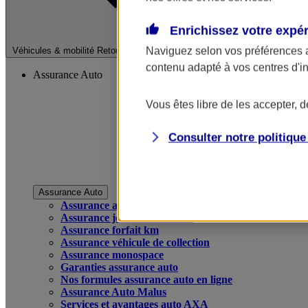
Enrichissez votre expé
Fermer le menu pri
Naviguez selon vos préférences 
Véhicules & mobilité
Retour à la section précédente
contenu adapté à vos centres d'i
Assurance Auto
Vous êtes libre de les accepter, 
Consulter notre politiqu
Assurance Auto
Assurance auto
Assurance jeune conducteur
Assurance forfait km
Assurance véhicule de collection
Assurance monospace
Garanties assurance auto
Nos formules assurance auto en ligne
Assurance Auto Malus
Services et avantages auto AXA