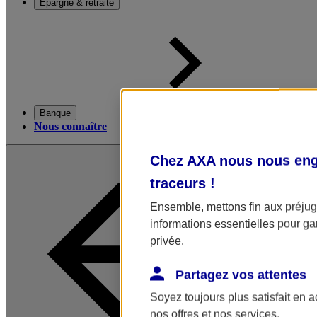
Épargne & retraite
Banque
Nous connaître
Chez AXA nous nous enga
traceurs
!
Ensemble, mettons fin aux préjugé
informations essentielles pour gar
privée.
Partagez vos attentes
Soyez toujours plus satisfait en 
nos offres et nos services.