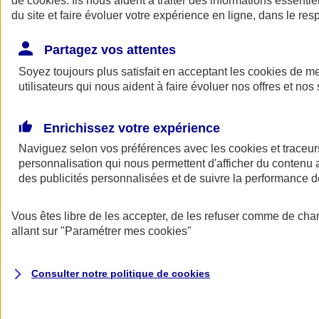
de
cookies
. Ils nous aident à traiter des informations essentie
du site et faire évoluer votre expérience en ligne, dans le resp
Assurance auto
Assurance jeune conducteur
Partagez vos attentes
Assurance forfait km
Soyez toujours plus satisfait en acceptant les
Assurance véhicule de collection
cookies
de mes
Assurance monospace
utilisateurs qui nous aident à faire évoluer nos offres et nos 
Garanties assurance auto
Nos formules assurance auto en ligne
Assurance Auto Malus
Enrichissez votre expérience
Services et avantages auto AXA
Naviguez selon vos préférences avec les
Assurance citoyenne auto
cookies et traceur
Assurer 2 voitures
personnalisation qui nous permettent d'afficher du contenu a
Assurance auto en ligne
des publicités personnalisées et de suivre la performance
Vous êtes libre de les accepter, de les refuser comme de cha
allant sur
"Paramétrer mes
cookies
"
Consulter notre politique de
cookies