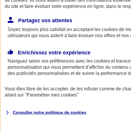
de
cookies
. Ils nous aident à traiter des informations essentie
du site et faire évoluer votre expérience en ligne, dans le resp
Assurance auto
Assurance jeune conducteur
Partagez vos attentes
Assurance forfait km
Soyez toujours plus satisfait en acceptant les
Assurance véhicule de collection
cookies
de mes
Assurance monospace
utilisateurs qui nous aident à faire évoluer nos offres et nos 
Garanties assurance auto
Nos formules assurance auto en ligne
Assurance Auto Malus
Enrichissez votre expérience
Services et avantages auto AXA
Naviguez selon vos préférences avec les
Assurance citoyenne auto
cookies et traceur
Assurer 2 voitures
personnalisation qui nous permettent d'afficher du contenu a
Assurance auto en ligne
des publicités personnalisées et de suivre la performance
Vous êtes libre de les accepter, de les refuser comme de cha
allant sur
"Paramétrer mes
cookies
"
Consulter notre politique de
cookies