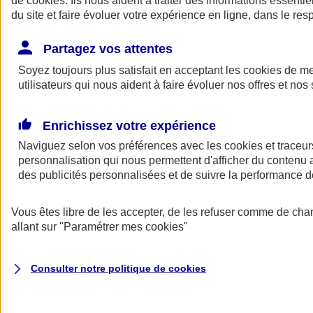
de
cookies
. Ils nous aident à traiter des informations essentie
du site et faire évoluer votre expérience en ligne, dans le resp
Assurance auto
Assurance jeune conducteur
Partagez vos attentes
Assurance forfait km
Soyez toujours plus satisfait en acceptant les
Assurance véhicule de collection
cookies
de mes
Assurance monospace
utilisateurs qui nous aident à faire évoluer nos offres et nos 
Garanties assurance auto
Nos formules assurance auto en ligne
Assurance Auto Malus
Enrichissez votre expérience
Services et avantages auto AXA
Naviguez selon vos préférences avec les
Assurance citoyenne auto
cookies et traceur
Assurer 2 voitures
personnalisation qui nous permettent d'afficher du contenu a
Assurance auto en ligne
des publicités personnalisées et de suivre la performance
Vous êtes libre de les accepter, de les refuser comme de cha
allant sur
"Paramétrer mes
cookies
"
Consulter notre politique de
cookies