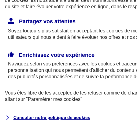
de
cookies
. Ils nous aident à traiter des informations essentie
du site et faire évoluer votre expérience en ligne, dans le resp
Assurance auto
Assurance jeune conducteur
Partagez vos attentes
Assurance forfait km
Soyez toujours plus satisfait en acceptant les
Assurance véhicule de collection
cookies
de mes
Assurance monospace
utilisateurs qui nous aident à faire évoluer nos offres et nos 
Garanties assurance auto
Nos formules assurance auto en ligne
Assurance Auto Malus
Enrichissez votre expérience
Services et avantages auto AXA
Naviguez selon vos préférences avec les
Assurance citoyenne auto
cookies et traceur
Assurer 2 voitures
personnalisation qui nous permettent d'afficher du contenu a
Assurance auto en ligne
des publicités personnalisées et de suivre la performance
Vous êtes libre de les accepter, de les refuser comme de cha
allant sur
"Paramétrer mes
cookies
"
Consulter notre politique de
cookies