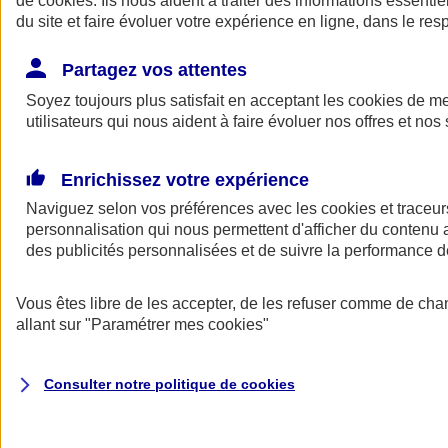
de
cookies
. Ils nous aident à traiter des informations essentie
du site et faire évoluer votre expérience en ligne, dans le resp
Assurance auto
Assurance jeune conducteur
Partagez vos attentes
Assurance forfait km
Soyez toujours plus satisfait en acceptant les
Assurance véhicule de collection
cookies
de mes
Assurance monospace
utilisateurs qui nous aident à faire évoluer nos offres et nos 
Garanties assurance auto
Nos formules assurance auto en ligne
Assurance Auto Malus
Enrichissez votre expérience
Services et avantages auto AXA
Naviguez selon vos préférences avec les
Assurance citoyenne auto
cookies et traceur
Assurer 2 voitures
personnalisation qui nous permettent d'afficher du contenu a
Assurance auto en ligne
des publicités personnalisées et de suivre la performance
Vous êtes libre de les accepter, de les refuser comme de cha
allant sur
"Paramétrer mes
cookies
"
Consulter notre politique de
cookies