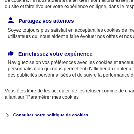
de
cookies
. Ils nous aident à traiter des informations essentie
du site et faire évoluer votre expérience en ligne, dans le resp
Assurance auto
Assurance jeune conducteur
Partagez vos attentes
Assurance forfait km
Soyez toujours plus satisfait en acceptant les
Assurance véhicule de collection
cookies
de mes
Assurance monospace
utilisateurs qui nous aident à faire évoluer nos offres et nos 
Garanties assurance auto
Nos formules assurance auto en ligne
Assurance Auto Malus
Enrichissez votre expérience
Services et avantages auto AXA
Naviguez selon vos préférences avec les
Assurance citoyenne auto
cookies et traceur
Assurer 2 voitures
personnalisation qui nous permettent d'afficher du contenu a
Assurance auto en ligne
des publicités personnalisées et de suivre la performance
Vous êtes libre de les accepter, de les refuser comme de cha
allant sur
"Paramétrer mes
cookies
"
Consulter notre politique de
cookies