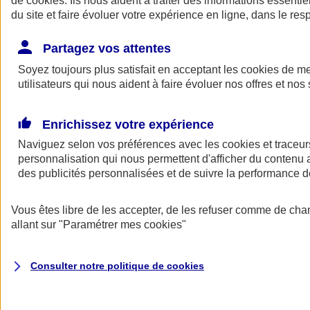
de
cookies
. Ils nous aident à traiter des informations essentie
du site et faire évoluer votre expérience en ligne, dans le resp
Assurance auto
Assurance jeune conducteur
Partagez vos attentes
Assurance forfait km
Soyez toujours plus satisfait en acceptant les
Assurance véhicule de collection
cookies
de mes
Assurance monospace
utilisateurs qui nous aident à faire évoluer nos offres et nos 
Garanties assurance auto
Nos formules assurance auto en ligne
Assurance Auto Malus
Enrichissez votre expérience
Services et avantages auto AXA
Naviguez selon vos préférences avec les
Assurance citoyenne auto
cookies et traceur
Assurer 2 voitures
personnalisation qui nous permettent d'afficher du contenu a
Assurance auto en ligne
des publicités personnalisées et de suivre la performance
Vous êtes libre de les accepter, de les refuser comme de cha
allant sur
"Paramétrer mes
cookies
"
Consulter notre politique de
cookies