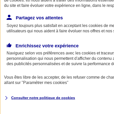
de
cookies
. Ils nous aident à traiter des informations essentie
du site et faire évoluer votre expérience en ligne, dans le resp
Assurance auto
Assurance jeune conducteur
Partagez vos attentes
Assurance forfait km
Soyez toujours plus satisfait en acceptant les
Assurance véhicule de collection
cookies
de mes
Assurance monospace
utilisateurs qui nous aident à faire évoluer nos offres et nos 
Garanties assurance auto
Nos formules assurance auto en ligne
Assurance Auto Malus
Enrichissez votre expérience
Services et avantages auto AXA
Naviguez selon vos préférences avec les
Assurance citoyenne auto
cookies et traceur
Assurer 2 voitures
personnalisation qui nous permettent d'afficher du contenu a
Assurance auto en ligne
des publicités personnalisées et de suivre la performance
Vous êtes libre de les accepter, de les refuser comme de cha
allant sur
"Paramétrer mes
cookies
"
Consulter notre politique de
cookies