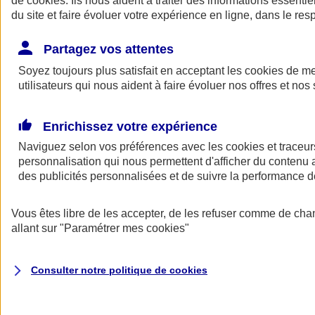
de
cookies
. Ils nous aident à traiter des informations essentie
du site et faire évoluer votre expérience en ligne, dans le resp
Assurance auto
Assurance jeune conducteur
Partagez vos attentes
Assurance forfait km
Soyez toujours plus satisfait en acceptant les
Assurance véhicule de collection
cookies
de mes
Assurance monospace
utilisateurs qui nous aident à faire évoluer nos offres et nos 
Garanties assurance auto
Nos formules assurance auto en ligne
Assurance Auto Malus
Enrichissez votre expérience
Services et avantages auto AXA
Naviguez selon vos préférences avec les
Assurance citoyenne auto
cookies et traceur
Assurer 2 voitures
personnalisation qui nous permettent d'afficher du contenu a
Assurance auto en ligne
des publicités personnalisées et de suivre la performance
Vous êtes libre de les accepter, de les refuser comme de cha
allant sur
"Paramétrer mes
cookies
"
Consulter notre politique de
cookies