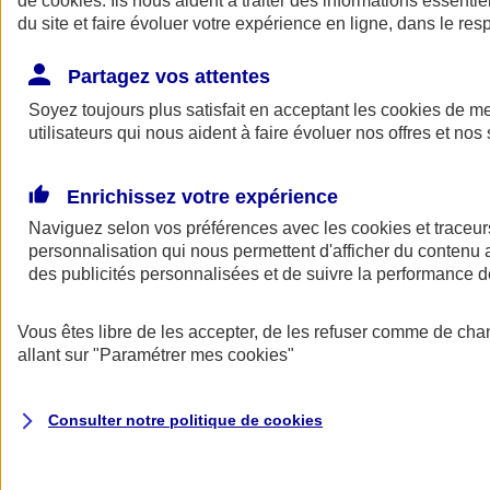
de
cookies
. Ils nous aident à traiter des informations essentie
du site et faire évoluer votre expérience en ligne, dans le resp
Assurance auto
Assurance jeune conducteur
Partagez vos attentes
Assurance forfait km
Soyez toujours plus satisfait en acceptant les
Assurance véhicule de collection
cookies
de mes
Assurance monospace
utilisateurs qui nous aident à faire évoluer nos offres et nos 
Garanties assurance auto
Nos formules assurance auto en ligne
Assurance Auto Malus
Enrichissez votre expérience
Services et avantages auto AXA
Naviguez selon vos préférences avec les
Assurance citoyenne auto
cookies et traceur
Assurer 2 voitures
personnalisation qui nous permettent d'afficher du contenu a
Assurance auto en ligne
des publicités personnalisées et de suivre la performance
Vous êtes libre de les accepter, de les refuser comme de cha
allant sur
"Paramétrer mes
cookies
"
Consulter notre politique de
cookies