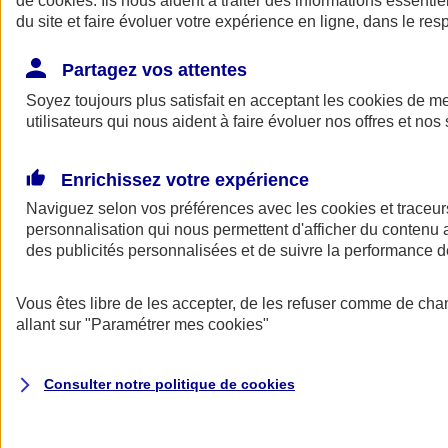
de
cookies
. Ils nous aident à traiter des informations essentie
du site et faire évoluer votre expérience en ligne, dans le resp
Assurance auto
Assurance jeune conducteur
Partagez vos attentes
Assurance forfait km
Soyez toujours plus satisfait en acceptant les
Assurance véhicule de collection
cookies
de mes
Assurance monospace
utilisateurs qui nous aident à faire évoluer nos offres et nos 
Garanties assurance auto
Nos formules assurance auto en ligne
Assurance Auto Malus
Enrichissez votre expérience
Services et avantages auto AXA
Naviguez selon vos préférences avec les
Assurance citoyenne auto
cookies et traceur
Assurer 2 voitures
personnalisation qui nous permettent d'afficher du contenu a
Assurance auto en ligne
des publicités personnalisées et de suivre la performance
Vous êtes libre de les accepter, de les refuser comme de cha
allant sur
"Paramétrer mes
cookies
"
Consulter notre politique de
cookies