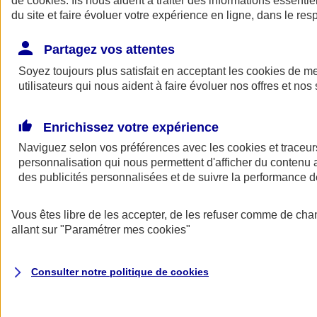
de
cookies
. Ils nous aident à traiter des informations essentie
du site et faire évoluer votre expérience en ligne, dans le resp
Assurance auto
Assurance jeune conducteur
Partagez vos attentes
Assurance forfait km
Soyez toujours plus satisfait en acceptant les
Assurance véhicule de collection
cookies
de mes
Assurance monospace
utilisateurs qui nous aident à faire évoluer nos offres et nos 
Garanties assurance auto
Nos formules assurance auto en ligne
Assurance Auto Malus
Enrichissez votre expérience
Services et avantages auto AXA
Naviguez selon vos préférences avec les
Assurance citoyenne auto
cookies et traceur
Assurer 2 voitures
personnalisation qui nous permettent d'afficher du contenu a
Assurance auto en ligne
des publicités personnalisées et de suivre la performance
Vous êtes libre de les accepter, de les refuser comme de cha
allant sur
"Paramétrer mes
cookies
"
Consulter notre politique de
cookies