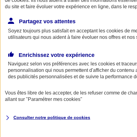
de
cookies
. Ils nous aident à traiter des informations essentie
du site et faire évoluer votre expérience en ligne, dans le resp
Assurance auto
Assurance jeune conducteur
Partagez vos attentes
Assurance forfait km
Soyez toujours plus satisfait en acceptant les
Assurance véhicule de collection
cookies
de mes
Assurance monospace
utilisateurs qui nous aident à faire évoluer nos offres et nos 
Garanties assurance auto
Nos formules assurance auto en ligne
Assurance Auto Malus
Enrichissez votre expérience
Services et avantages auto AXA
Naviguez selon vos préférences avec les
Assurance citoyenne auto
cookies et traceur
Assurer 2 voitures
personnalisation qui nous permettent d'afficher du contenu a
Assurance auto en ligne
des publicités personnalisées et de suivre la performance
Vous êtes libre de les accepter, de les refuser comme de cha
allant sur
"Paramétrer mes
cookies
"
Consulter notre politique de
cookies