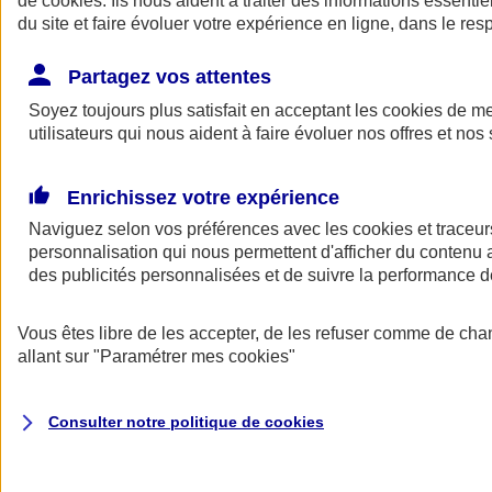
de
cookies
. Ils nous aident à traiter des informations essentie
du site et faire évoluer votre expérience en ligne, dans le resp
Assurance auto
Assurance jeune conducteur
Partagez vos attentes
Assurance forfait km
Soyez toujours plus satisfait en acceptant les
Assurance véhicule de collection
cookies
de mes
Assurance monospace
utilisateurs qui nous aident à faire évoluer nos offres et nos 
Garanties assurance auto
Nos formules assurance auto en ligne
Assurance Auto Malus
Enrichissez votre expérience
Services et avantages auto AXA
Naviguez selon vos préférences avec les
Assurance citoyenne auto
cookies et traceur
Assurer 2 voitures
personnalisation qui nous permettent d'afficher du contenu a
Assurance auto en ligne
des publicités personnalisées et de suivre la performance
Vous êtes libre de les accepter, de les refuser comme de cha
allant sur
"Paramétrer mes
cookies
"
Consulter notre politique de
cookies