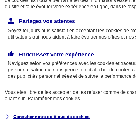
de
cookies
. Ils nous aident à traiter des informations essentie
du site et faire évoluer votre expérience en ligne, dans le resp
Assurance auto
Assurance jeune conducteur
Partagez vos attentes
Assurance forfait km
Soyez toujours plus satisfait en acceptant les
Assurance véhicule de collection
cookies
de mes
Assurance monospace
utilisateurs qui nous aident à faire évoluer nos offres et nos 
Garanties assurance auto
Nos formules assurance auto en ligne
Assurance Auto Malus
Enrichissez votre expérience
Services et avantages auto AXA
Naviguez selon vos préférences avec les
Assurance citoyenne auto
cookies et traceur
Assurer 2 voitures
personnalisation qui nous permettent d'afficher du contenu a
Assurance auto en ligne
des publicités personnalisées et de suivre la performance
Vous êtes libre de les accepter, de les refuser comme de cha
allant sur
"Paramétrer mes
cookies
"
Consulter notre politique de
cookies