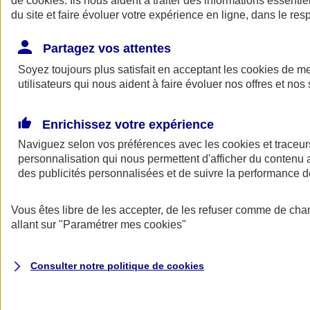
de
cookies
. Ils nous aident à traiter des informations essentie
du site et faire évoluer votre expérience en ligne, dans le resp
Assurance auto
Assurance jeune conducteur
Partagez vos attentes
Assurance forfait km
Soyez toujours plus satisfait en acceptant les
Assurance véhicule de collection
cookies
de mes
Assurance monospace
utilisateurs qui nous aident à faire évoluer nos offres et nos 
Garanties assurance auto
Nos formules assurance auto en ligne
Assurance Auto Malus
Enrichissez votre expérience
Services et avantages auto AXA
Naviguez selon vos préférences avec les
Assurance citoyenne auto
cookies et traceur
Assurer 2 voitures
personnalisation qui nous permettent d'afficher du contenu a
Assurance auto en ligne
des publicités personnalisées et de suivre la performance
Vous êtes libre de les accepter, de les refuser comme de cha
allant sur
"Paramétrer mes
cookies
"
Consulter notre politique de
cookies