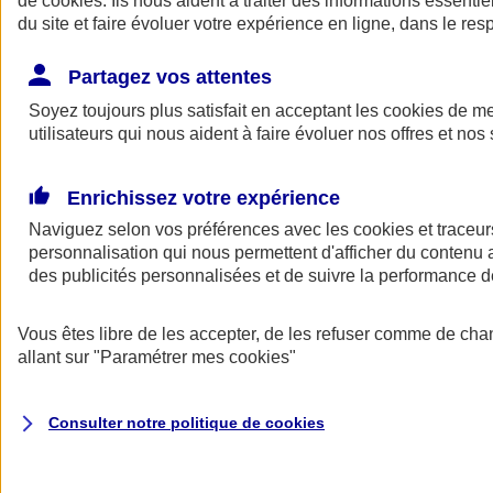
de
cookies
. Ils nous aident à traiter des informations essentie
du site et faire évoluer votre expérience en ligne, dans le resp
Assurance auto
Assurance jeune conducteur
Partagez vos attentes
Assurance forfait km
Soyez toujours plus satisfait en acceptant les
Assurance véhicule de collection
cookies
de mes
Assurance monospace
utilisateurs qui nous aident à faire évoluer nos offres et nos 
Garanties assurance auto
Nos formules assurance auto en ligne
Assurance Auto Malus
Enrichissez votre expérience
Services et avantages auto AXA
Naviguez selon vos préférences avec les
Assurance citoyenne auto
cookies et traceur
Assurer 2 voitures
personnalisation qui nous permettent d'afficher du contenu a
Assurance auto en ligne
des publicités personnalisées et de suivre la performance
Vous êtes libre de les accepter, de les refuser comme de cha
allant sur
"Paramétrer mes
cookies
"
Consulter notre politique de
cookies