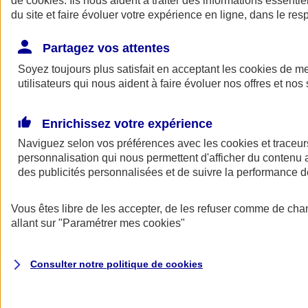
de
cookies
. Ils nous aident à traiter des informations essentie
du site et faire évoluer votre expérience en ligne, dans le resp
Assurance auto
Assurance jeune conducteur
Partagez vos attentes
Assurance forfait km
Soyez toujours plus satisfait en acceptant les
Assurance véhicule de collection
cookies
de mes
Assurance monospace
utilisateurs qui nous aident à faire évoluer nos offres et nos 
Garanties assurance auto
Nos formules assurance auto en ligne
Assurance Auto Malus
Enrichissez votre expérience
Services et avantages auto AXA
Naviguez selon vos préférences avec les
Assurance citoyenne auto
cookies et traceur
Assurer 2 voitures
personnalisation qui nous permettent d'afficher du contenu a
Assurance auto en ligne
des publicités personnalisées et de suivre la performance
Vous êtes libre de les accepter, de les refuser comme de cha
allant sur
"Paramétrer mes
cookies
"
Consulter notre politique de
cookies