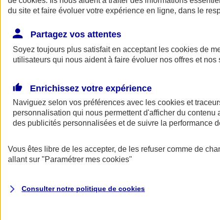
de
cookies
. Ils nous aident à traiter des informations essentie
du site et faire évoluer votre expérience en ligne, dans le resp
Assurance auto
Assurance jeune conducteur
Partagez vos attentes
Assurance forfait km
Soyez toujours plus satisfait en acceptant les
Assurance véhicule de collection
cookies
de mes
Assurance monospace
utilisateurs qui nous aident à faire évoluer nos offres et nos 
Garanties assurance auto
Nos formules assurance auto en ligne
Assurance Auto Malus
Enrichissez votre expérience
Services et avantages auto AXA
Naviguez selon vos préférences avec les
Assurance citoyenne auto
cookies et traceur
Assurer 2 voitures
personnalisation qui nous permettent d'afficher du contenu a
Assurance auto en ligne
des publicités personnalisées et de suivre la performance
Vous êtes libre de les accepter, de les refuser comme de cha
allant sur
"Paramétrer mes
cookies
"
Consulter notre politique de
cookies