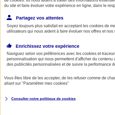
de
cookies
. Ils nous aident à traiter des informations essentie
du site et faire évoluer votre expérience en ligne, dans le resp
Assurance auto
Assurance jeune conducteur
Partagez vos attentes
Assurance forfait km
Soyez toujours plus satisfait en acceptant les
Assurance véhicule de collection
cookies
de mes
Assurance monospace
utilisateurs qui nous aident à faire évoluer nos offres et nos 
Garanties assurance auto
Nos formules assurance auto en ligne
Assurance Auto Malus
Enrichissez votre expérience
Services et avantages auto AXA
Naviguez selon vos préférences avec les
Assurance citoyenne auto
cookies et traceur
Assurer 2 voitures
personnalisation qui nous permettent d'afficher du contenu a
Assurance auto en ligne
des publicités personnalisées et de suivre la performance
Vous êtes libre de les accepter, de les refuser comme de cha
allant sur
"Paramétrer mes
cookies
"
Consulter notre politique de
cookies