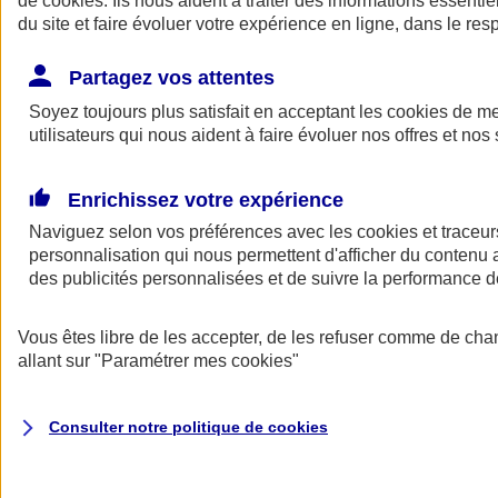
de
cookies
. Ils nous aident à traiter des informations essentie
du site et faire évoluer votre expérience en ligne, dans le resp
Assurance auto
Assurance jeune conducteur
Partagez vos attentes
Assurance forfait km
Soyez toujours plus satisfait en acceptant les
Assurance véhicule de collection
cookies
de mes
Assurance monospace
utilisateurs qui nous aident à faire évoluer nos offres et nos 
Garanties assurance auto
Nos formules assurance auto en ligne
Assurance Auto Malus
Enrichissez votre expérience
Services et avantages auto AXA
Naviguez selon vos préférences avec les
Assurance citoyenne auto
cookies et traceur
Assurer 2 voitures
personnalisation qui nous permettent d'afficher du contenu a
Assurance auto en ligne
des publicités personnalisées et de suivre la performance
Vous êtes libre de les accepter, de les refuser comme de cha
allant sur
"Paramétrer mes
cookies
"
Consulter notre politique de
cookies