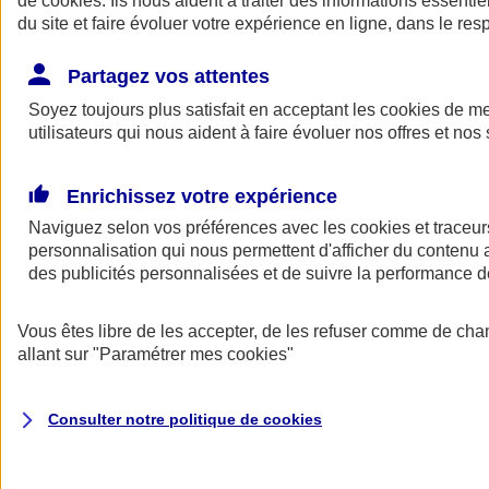
de
cookies
. Ils nous aident à traiter des informations essentie
du site et faire évoluer votre expérience en ligne, dans le resp
Assurance auto
Assurance jeune conducteur
Partagez vos attentes
Assurance forfait km
Soyez toujours plus satisfait en acceptant les
Assurance véhicule de collection
cookies
de mes
Assurance monospace
utilisateurs qui nous aident à faire évoluer nos offres et nos 
Garanties assurance auto
Nos formules assurance auto en ligne
Assurance Auto Malus
Enrichissez votre expérience
Services et avantages auto AXA
Naviguez selon vos préférences avec les
Assurance citoyenne auto
cookies et traceur
Assurer 2 voitures
personnalisation qui nous permettent d'afficher du contenu a
Assurance auto en ligne
des publicités personnalisées et de suivre la performance
Vous êtes libre de les accepter, de les refuser comme de cha
allant sur
"Paramétrer mes
cookies
"
Consulter notre politique de
cookies