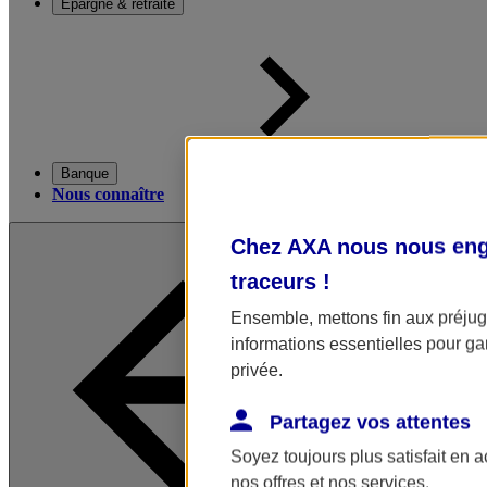
Épargne & retraite
Banque
Nous connaître
Chez AXA nous nous enga
traceurs
!
Ensemble, mettons fin aux préjugé
informations essentielles pour gar
privée.
Partagez vos attentes
Soyez toujours plus satisfait en 
nos offres et nos services.