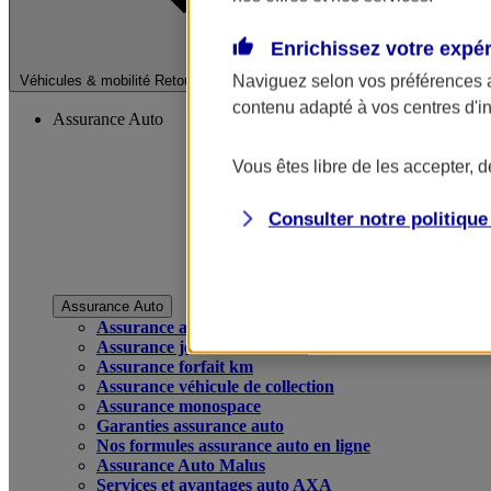
Enrichissez votre expé
Fermer le menu pri
Naviguez selon vos préférences 
Véhicules & mobilité
Retour à la section précédente
contenu adapté à vos centres d'i
Assurance Auto
Vous êtes libre de les accepter, 
Consulter notre politiqu
Assurance Auto
Assurance auto
Assurance jeune conducteur
Assurance forfait km
Assurance véhicule de collection
Assurance monospace
Garanties assurance auto
Nos formules assurance auto en ligne
Assurance Auto Malus
Services et avantages auto AXA