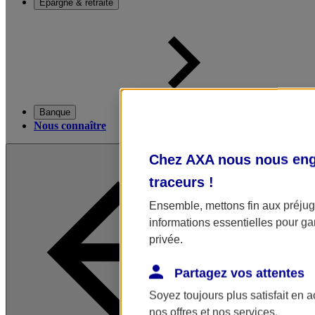
Épargne & retraite
Banque
Nous connaître
Chez AXA nous nous enga
traceurs
!
Ensemble, mettons fin aux préjugé
informations essentielles pour gar
privée.
Partagez vos attentes
Soyez toujours plus satisfait en 
nos offres et nos services.