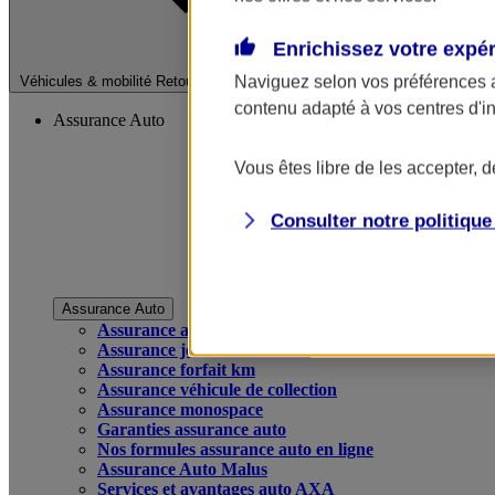
Enrichissez votre expé
Fermer le menu pri
Naviguez selon vos préférences 
Véhicules & mobilité
Retour à la section précédente
contenu adapté à vos centres d'i
Assurance Auto
Vous êtes libre de les accepter, 
Consulter notre politiqu
Assurance Auto
Assurance auto
Assurance jeune conducteur
Assurance forfait km
Assurance véhicule de collection
Assurance monospace
Garanties assurance auto
Nos formules assurance auto en ligne
Assurance Auto Malus
Services et avantages auto AXA