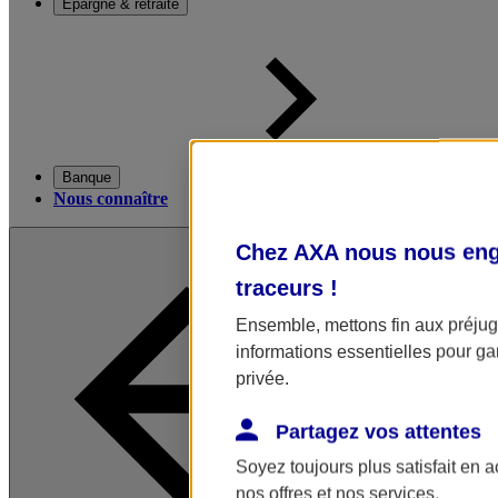
Épargne & retraite
Banque
Nous connaître
Chez AXA nous nous enga
traceurs
!
Ensemble, mettons fin aux préjugé
informations essentielles pour gar
privée.
Partagez vos attentes
Soyez toujours plus satisfait en 
nos offres et nos services.