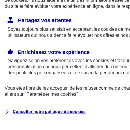
de
cookies
. Ils nous aident à traiter des informations essentie
du site et faire évoluer votre expérience en ligne, dans le resp
Assurance auto
Assurance jeune conducteur
Partagez vos attentes
Assurance forfait km
Soyez toujours plus satisfait en acceptant les
Assurance véhicule de collection
cookies
de mes
Assurance monospace
utilisateurs qui nous aident à faire évoluer nos offres et nos 
Garanties assurance auto
Nos formules assurance auto en ligne
Assurance Auto Malus
Enrichissez votre expérience
Services et avantages auto AXA
Naviguez selon vos préférences avec les
Assurance citoyenne auto
cookies et traceur
Assurer 2 voitures
personnalisation qui nous permettent d'afficher du contenu a
Assurance auto en ligne
des publicités personnalisées et de suivre la performance
Vous êtes libre de les accepter, de les refuser comme de cha
allant sur
"Paramétrer mes
cookies
"
Consulter notre politique de
cookies