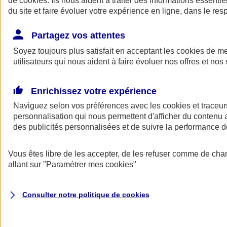
de
cookies
. Ils nous aident à traiter des informations essentie
du site et faire évoluer votre expérience en ligne, dans le resp
Assurance auto
Assurance jeune conducteur
Partagez vos attentes
Assurance forfait km
Soyez toujours plus satisfait en acceptant les
Assurance véhicule de collection
cookies
de mes
Assurance monospace
utilisateurs qui nous aident à faire évoluer nos offres et nos 
Garanties assurance auto
Nos formules assurance auto en ligne
Assurance Auto Malus
Enrichissez votre expérience
Services et avantages auto AXA
Naviguez selon vos préférences avec les
Assurance citoyenne auto
cookies et traceur
Assurer 2 voitures
personnalisation qui nous permettent d'afficher du contenu a
Assurance auto en ligne
des publicités personnalisées et de suivre la performance
Vous êtes libre de les accepter, de les refuser comme de cha
allant sur
"Paramétrer mes
cookies
"
Consulter notre politique de
cookies