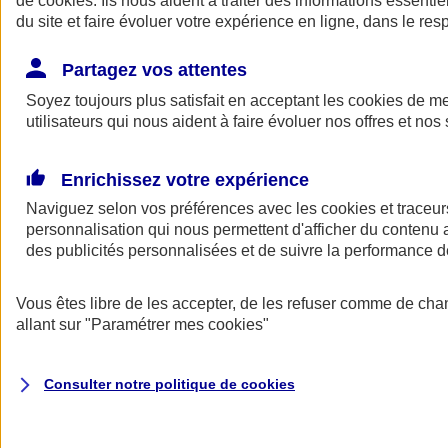
de
cookies
. Ils nous aident à traiter des informations essentie
du site et faire évoluer votre expérience en ligne, dans le resp
Assurance auto
Assurance jeune conducteur
Partagez vos attentes
Assurance forfait km
Soyez toujours plus satisfait en acceptant les
Assurance véhicule de collection
cookies
de mes
Assurance monospace
utilisateurs qui nous aident à faire évoluer nos offres et nos 
Garanties assurance auto
Nos formules assurance auto en ligne
Assurance Auto Malus
Enrichissez votre expérience
Services et avantages auto AXA
Naviguez selon vos préférences avec les
Assurance citoyenne auto
cookies et traceur
Assurer 2 voitures
personnalisation qui nous permettent d'afficher du contenu a
Assurance auto en ligne
des publicités personnalisées et de suivre la performance
Vous êtes libre de les accepter, de les refuser comme de cha
allant sur
"Paramétrer mes
cookies
"
Consulter notre politique de
cookies