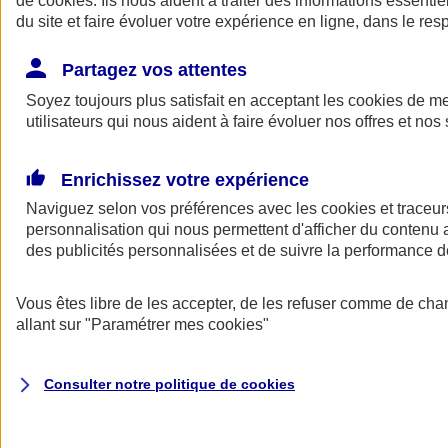
de
cookies
. Ils nous aident à traiter des informations essentie
du site et faire évoluer votre expérience en ligne, dans le resp
Assurance auto
Assurance jeune conducteur
Partagez vos attentes
Assurance forfait km
Soyez toujours plus satisfait en acceptant les
Assurance véhicule de collection
cookies
de mes
Assurance monospace
utilisateurs qui nous aident à faire évoluer nos offres et nos 
Garanties assurance auto
Nos formules assurance auto en ligne
Assurance Auto Malus
Enrichissez votre expérience
Services et avantages auto AXA
Naviguez selon vos préférences avec les
Assurance citoyenne auto
cookies et traceur
Assurer 2 voitures
personnalisation qui nous permettent d'afficher du contenu a
Assurance auto en ligne
des publicités personnalisées et de suivre la performance
Vous êtes libre de les accepter, de les refuser comme de cha
allant sur
"Paramétrer mes
cookies
"
Consulter notre politique de
cookies