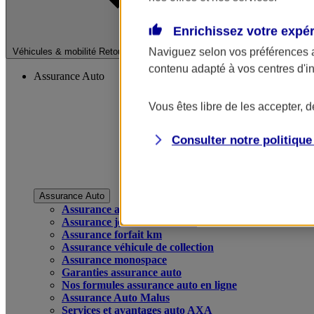
Enrichissez votre expé
Fermer le menu pri
Naviguez selon vos préférences 
Véhicules & mobilité
Retour à la section précédente
contenu adapté à vos centres d'i
Assurance Auto
Vous êtes libre de les accepter, 
Consulter notre politiqu
Assurance Auto
Assurance auto
Assurance jeune conducteur
Assurance forfait km
Assurance véhicule de collection
Assurance monospace
Garanties assurance auto
Nos formules assurance auto en ligne
Assurance Auto Malus
Services et avantages auto AXA