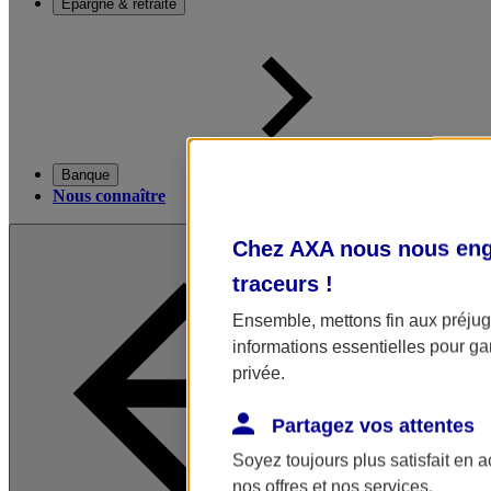
Épargne & retraite
Banque
Nous connaître
Chez AXA nous nous enga
traceurs
!
Ensemble, mettons fin aux préjugé
informations essentielles pour gar
privée.
Partagez vos attentes
Soyez toujours plus satisfait en 
nos offres et nos services.