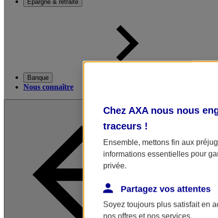
Épargne & retraite
Banque
Nous connaître
Chez AXA nous nous enga
traceurs
!
Ensemble, mettons fin aux préjugé
informations essentielles pour gar
privée.
Partagez vos attentes
Soyez toujours plus satisfait en 
nos offres et nos services.