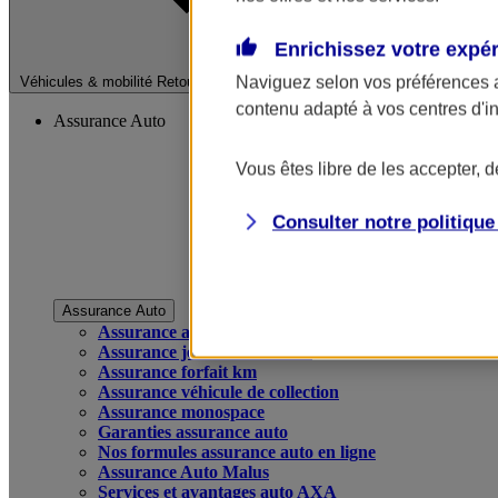
Enrichissez votre expé
Fermer le menu pri
Naviguez selon vos préférences 
Véhicules & mobilité
Retour à la section précédente
contenu adapté à vos centres d'i
Assurance Auto
Vous êtes libre de les accepter, 
Consulter notre politiqu
Assurance Auto
Assurance auto
Assurance jeune conducteur
Assurance forfait km
Assurance véhicule de collection
Assurance monospace
Garanties assurance auto
Nos formules assurance auto en ligne
Assurance Auto Malus
Services et avantages auto AXA