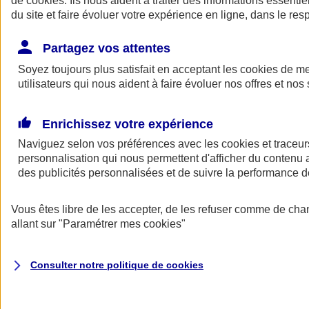
de
cookies
. Ils nous aident à traiter des informations essentie
du site et faire évoluer votre expérience en ligne, dans le resp
Assurance auto
Assurance jeune conducteur
Partagez vos attentes
Assurance forfait km
Soyez toujours plus satisfait en acceptant les
Assurance véhicule de collection
cookies
de mes
Assurance monospace
utilisateurs qui nous aident à faire évoluer nos offres et nos 
Garanties assurance auto
Nos formules assurance auto en ligne
Assurance Auto Malus
Enrichissez votre expérience
Services et avantages auto AXA
Naviguez selon vos préférences avec les
Assurance citoyenne auto
cookies et traceur
Assurer 2 voitures
personnalisation qui nous permettent d'afficher du contenu a
Assurance auto en ligne
des publicités personnalisées et de suivre la performance
Vous êtes libre de les accepter, de les refuser comme de cha
allant sur
"Paramétrer mes
cookies
"
Consulter notre politique de
cookies