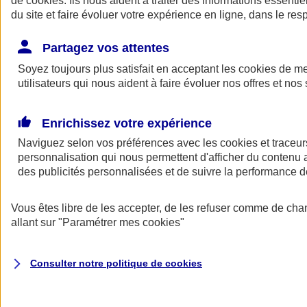
de
cookies
. Ils nous aident à traiter des informations essentie
du site et faire évoluer votre expérience en ligne, dans le resp
Assurance auto
Assurance jeune conducteur
Partagez vos attentes
Assurance forfait km
Soyez toujours plus satisfait en acceptant les
Assurance véhicule de collection
cookies
de mes
Assurance monospace
utilisateurs qui nous aident à faire évoluer nos offres et nos 
Garanties assurance auto
Nos formules assurance auto en ligne
Assurance Auto Malus
Enrichissez votre expérience
Services et avantages auto AXA
Naviguez selon vos préférences avec les
Assurance citoyenne auto
cookies et traceur
Assurer 2 voitures
personnalisation qui nous permettent d'afficher du contenu a
Assurance auto en ligne
des publicités personnalisées et de suivre la performance
Vous êtes libre de les accepter, de les refuser comme de cha
allant sur
"Paramétrer mes
cookies
"
Consulter notre politique de
cookies