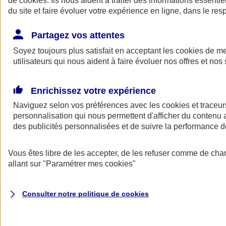
de
cookies
. Ils nous aident à traiter des informations essentie
du site et faire évoluer votre expérience en ligne, dans le resp
Assurance auto
Assurance jeune conducteur
Partagez vos attentes
Assurance forfait km
Soyez toujours plus satisfait en acceptant les
Assurance véhicule de collection
cookies
de mes
Assurance monospace
utilisateurs qui nous aident à faire évoluer nos offres et nos 
Garanties assurance auto
Nos formules assurance auto en ligne
Assurance Auto Malus
Enrichissez votre expérience
Services et avantages auto AXA
Naviguez selon vos préférences avec les
Assurance citoyenne auto
cookies et traceur
Assurer 2 voitures
personnalisation qui nous permettent d'afficher du contenu a
Assurance auto en ligne
des publicités personnalisées et de suivre la performance
Vous êtes libre de les accepter, de les refuser comme de cha
allant sur
"Paramétrer mes
cookies
"
Consulter notre politique de
cookies